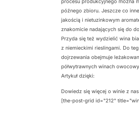
procesu produkcyjnego można mó
późnego zbioru. Jeszcze co inn
jakością i nietuzinkowym aromat
znakomicie nadających się do do
Przyda się też wydzielić wina b
z niemieckimi rieslingami. Do t
dojrzewania obejmuje leżakowani
półwytrawnych winach owocowych
Artykuł dzięki:
Dowiedz się więcej o winie z na
[the-post-grid id="212" title="w