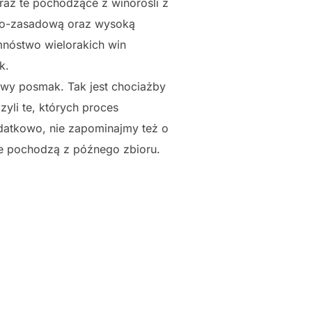
az te pochodzące z winorośli z
owo-zasadową oraz wysoką
mnóstwo wielorakich win
k.
owy posmak. Tak jest chociażby
yli te, których proces
odatkowo, nie zapominajmy też o
e pochodzą z późnego zbioru.