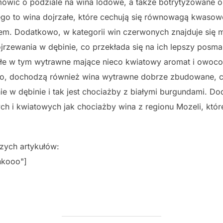
wić o podziale na wina lodowe, a także botrytyzowane or
ego to wina dojrzałe, które cechują się równowagą kwas
em. Dodatkowo, w kategorii win czerwonych znajduje się 
jrzewania w dębinie, co przekłada się na ich lepszy posma
iałe w tym wytrawne mające nieco kwiatowy aromat i owoc
ego, dochodzą również wina wytrawne dobrze zbudowane, cz
e w dębinie i tak jest chociażby z białymi burgundami. D
 i kwiatowych jak chociażby wina z regionu Mozeli, któr
szych artykułów:
inkooo"]