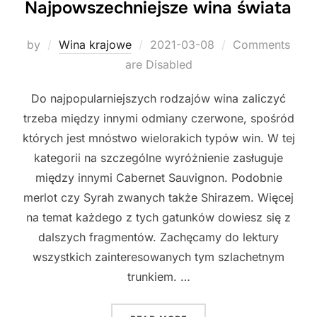
Najpowszechniejsze wina świata
Posted
by
Wina krajowe
2021-03-08
Comments
on
are Disabled
Do najpopularniejszych rodzajów wina zaliczyć
trzeba między innymi odmiany czerwone, spośród
których jest mnóstwo wielorakich typów win. W tej
kategorii na szczególne wyróżnienie zasługuje
między innymi Cabernet Sauvignon. Podobnie
merlot czy Syrah zwanych także Shirazem. Więcej
na temat każdego z tych gatunków dowiesz się z
dalszych fragmentów. Zachęcamy do lektury
wszystkich zainteresowanych tym szlachetnym
trunkiem. …