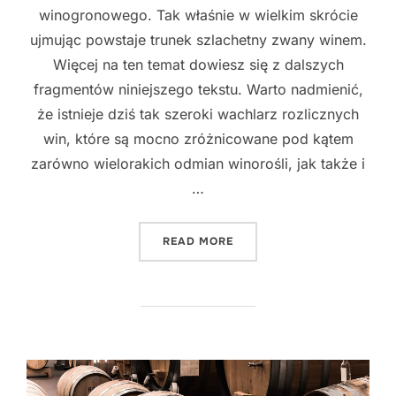
winogronowego. Tak właśnie w wielkim skrócie
ujmując powstaje trunek szlachetny zwany winem.
Więcej na ten temat dowiesz się z dalszych
fragmentów niniejszego tekstu. Warto nadmienić,
że istnieje dziś tak szeroki wachlarz rozlicznych
win, które są mocno zróżnicowane pod kątem
zarówno wielorakich odmian winorośli, jak także i
…
"WINO – SZLACHETNY NA
READ MORE