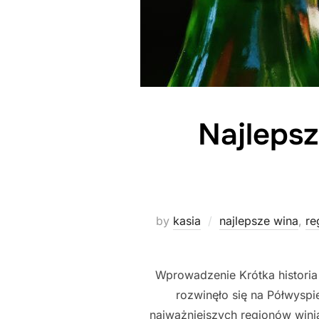
Najlepsz
by
kasia
najlepsze wina
,
re
Wprowadzenie Krótka historia 
rozwinęło się na Półwyspi
najważniejszych regionów winia