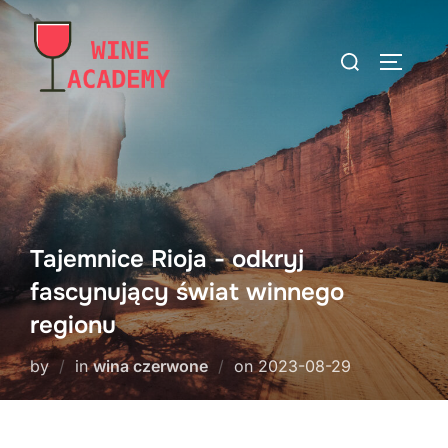
Skip
to
Search
TOGGLE
content
for:
Tajemnice Rioja - odkryj
fascynujący świat winnego
regionu
Posted
by
in
wina czerwone
on
2023-08-29
on