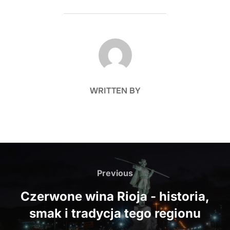
POST AUTHOR
WRITTEN BY
Nawigacja
wpisu
Previous
Previous
Czerwone wina Rioja - historia,
smak i tradycja tego regionu