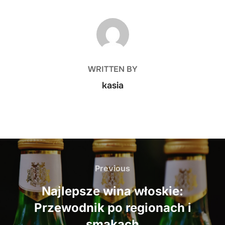
POST AUTHOR
WRITTEN BY
kasia
Nawigacja
wpisu
Previous
Previous
Najlepsze wina włoskie:
Przewodnik po regionach i
smakach