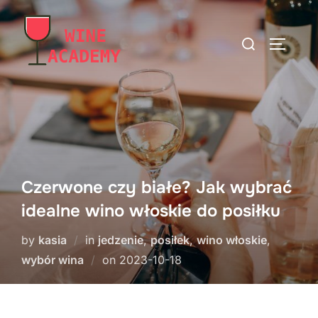
Skip
to
Search
TOGGLE
content
for:
Czerwone czy białe? Jak wybrać
idealne wino włoskie do posiłku
by
kasia
in
jedzenie
,
posiłek
,
wino włoskie
,
Posted
wybór wina
on
2023-10-18
on