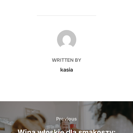
POST AUTHOR
WRITTEN BY
kasia
Nawigacja
wpisu
Previous
Previous
Wina włoskie dla smakoszy: